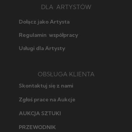
DLA ARTYSTÓW
Dołącz jako Artysta
Regulamin współpracy
Usługi dla Artysty
OBSŁUGA KLIENTA
Skontaktuj się z nami
Zgłoś prace na Aukcje
AUKCJA SZTUKI
Jak licytować
Jak wybrać
PRZEWODNIK
Poznaj style w sztuce
Jak sprzedać