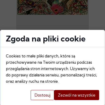
Zgoda na pliki cookie
MIĘDZY NUTĄ A KOLOREM
Mikołaj Jackiewicz
2089,00 PLN
Cookies to małe pliki danych, które są
przechowywane na Twoim urządzeniu podczas
przeglądania stron internetowych. Używamy ich
do poprawy działania serwisu, personalizacji treści,
oraz analizy ruchu na stronie.
Dostosuj
Zezwól na wszystkie