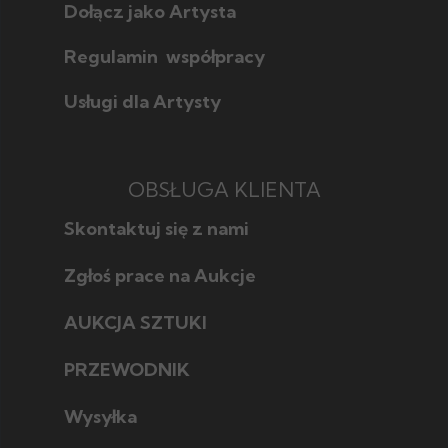
Dołącz jako Artysta
Regulamin współpracy
Usługi dla Artysty
OBSŁUGA KLIENTA
Skontaktuj się z nami
Zgłoś prace na Aukcje
AUKCJA SZTUKI
Jak licytować
Jak wybrać
PRZEWODNIK
Poznaj style w sztuce
Jak sprzedać
Poznaj techniki
Wysyłka