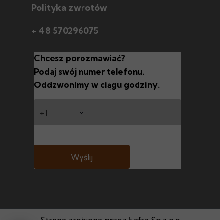
Polityka zwrotów
+ 48 570296075
Chcesz porozmawiać?
Podaj swój numer telefonu.
Oddzwonimy w ciągu godziny.
Wyślij
Strona zrobiona przez Łafra Sp.z o.o