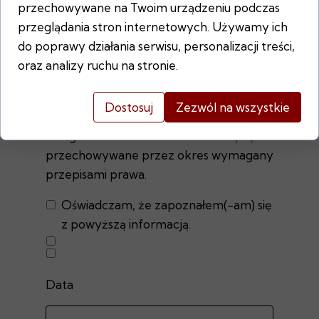
księgowych, • realizacji obowiązków
przechowywane na Twoim urządzeniu podczas
AML. Podstawą prawną przetwarzania
przeglądania stron internetowych. Używamy ich
jest art. 6 ust. 1 lit. b, c oraz f RODO.
do poprawy działania serwisu, personalizacji treści,
Osobie, której dane dotyczą,
oraz analizy ruchu na stronie.
przysługuje prawo do: • dostępu do
danych, • sprostowania, • usunięcia, •
Dostosuj
Zezwól na wszystkie
ograniczenia przetwarzania, • wniesienia
skargi do Prezesa UODO. Dane będą
przechowywane przez okres wymagany
przepisami prawa.
Oświadczam, że zapoznałem(-am) się
z powyższą informacją.
Data