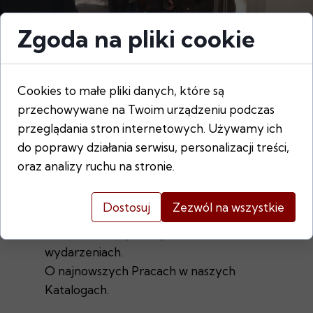
Zgoda na pliki cookie
Otrzymuj
Cookies to małe pliki danych, które są
najnowsze
przechowywane na Twoim urządzeniu podczas
wiadomości prosto
przeglądania stron internetowych. Używamy ich
do poprawy działania serwisu, personalizacji treści,
do swojej skrzynki
oraz analizy ruchu na stronie.
O najnowszych i nadchodzących
Dostosuj
Zezwól na wszystkie
Aukcjach Sztuki.
O nadchodzących Wystawach i
wydarzeniach.
O najnowszych Pracach w naszych
Katalogach.