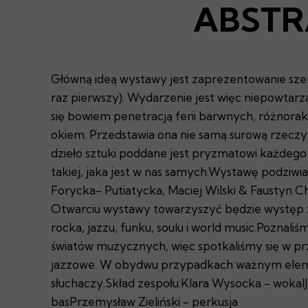
ABSTRA
Główną ideą wystawy jest zaprezentowanie szer
raz pierwszy). Wydarzenie jest więc niepowtarza
się bowiem penetracją ferii barwnych, różnoraki
okiem. Przedstawia ona nie samą surową rzeczywis
dzieło sztuki poddane jest pryzmatowi każdego 
takiej, jaka jest w nas samych.Wystawę podziw
Forycka- Putiatycka, Maciej Wilski & Faustyn C
Otwarciu wystawy towarzyszyć będzie występ z
rocka, jazzu, funku, soulu i world music.Poznali
światów muzycznych, więc spotkaliśmy się w pr
jazzowe. W obydwu przypadkach ważnym element
słuchaczy.Skład zespołu:Klara Wysocka - wokal
basPrzemysław Zieliński - perkusja