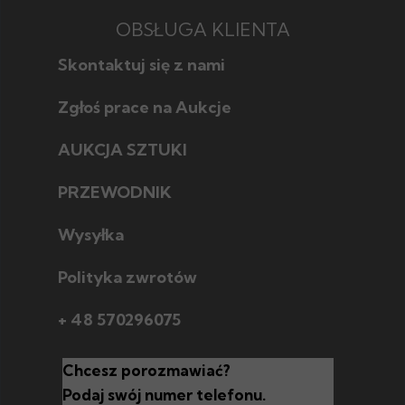
OBSŁUGA KLIENTA
Skontaktuj się z nami
Zgłoś prace na Aukcje
AUKCJA SZTUKI
Jak licytować
Jak wybrać
PRZEWODNIK
Poznaj style w sztuce
Jak sprzedać
Poznaj techniki
Wysyłka
Polityka zwrotów
+ 48 570296075
Chcesz porozmawiać?
Podaj swój numer telefonu.