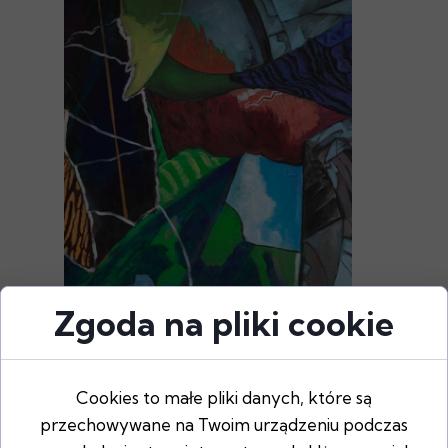
Zgoda na pliki cookie
KREACJA V, Bogusław Tober
Cookies to małe pliki danych, które są
9583,00 PLN
przechowywane na Twoim urządzeniu podczas