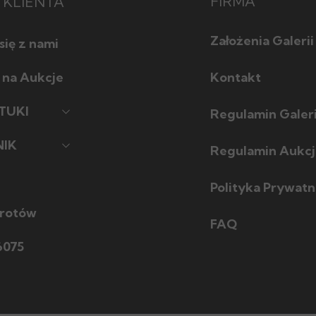
FIRMA
 KLIENTA
Założenia Galerii
się z nami
 na Aukcje
Kontakt
TUKI
ć
Regulamin Galeri
IK
e w sztuce
Regulamin Aukcj
ć
iki
Polityka Prywatn
wrotów
FAQ
6075