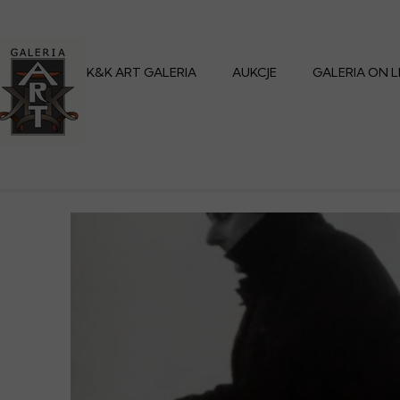
K&K ART GALERIA
AUKCJE
GALERIA ON L
Założenia Galerii
Terminarz Aukcyjny
Archiwalne Aukcje
Jak wybrać
Zgłoś prace na Aukcje