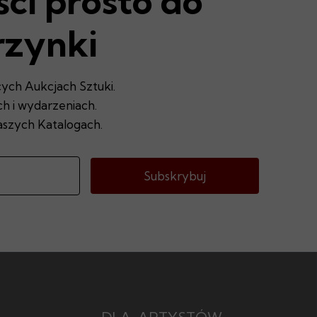
ci prosto do
rzynki
ych Aukcjach Sztuki.
 i wydarzeniach.
szych Katalogach.
Subskrybuj