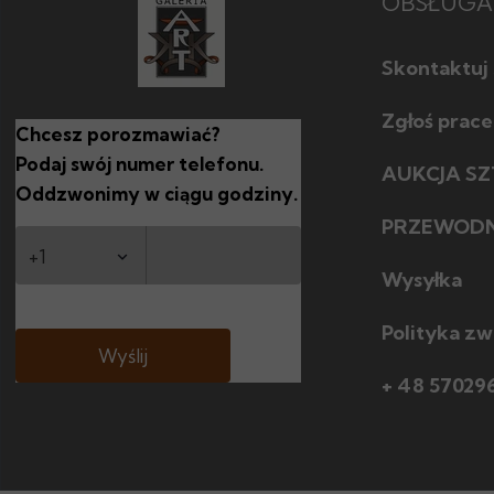
OBSŁUGA
Skontaktuj 
Zgłoś prace
Chcesz porozmawiać?
Podaj swój numer telefonu.
AUKCJA SZ
Jak licytowa
Oddzwonimy w ciągu godziny.
Jak wybrać
PRZEWODN
Poznaj styl
Jak sprzeda
Poznaj techn
Wysyłka
Polityka z
Wyślij
+ 48 57029