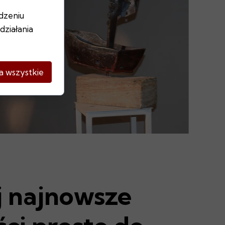
dzeniu
ziałania
a wszystkie
 najnowsze