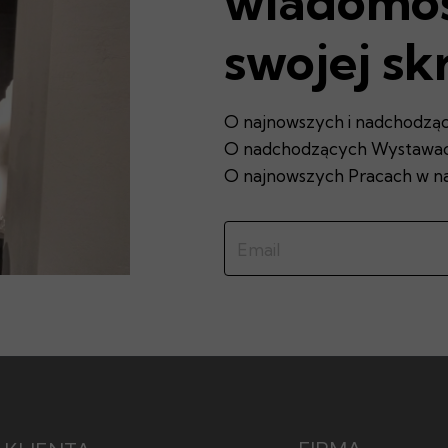
wiadomoś
swojej sk
O najnowszych i nadchodząc
O nadchodzących Wystawach
O najnowszych Pracach w na