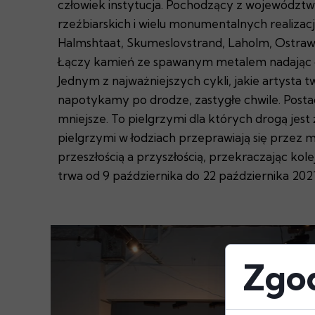
człowiek instytucja. Pochodzący z województw
rzeźbiarskich i wielu monumentalnych realizacji
Halmshtaat, Skumeslovstrand, Laholm, Ostrawa
Łączy kamień ze spawanym metalem nadając cor
Jednym z najważniejszych cykli, jakie artysta 
napotykamy po drodze, zastygłe chwile. Posta
mniejsze. To pielgrzymi dla których drogą jest
pielgrzymi w łodziach przeprawiają się przez
przeszłością a przyszłością, przekraczając ko
trwa od 9 października do 22 października 202
Zgod