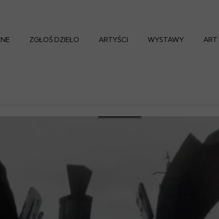
INE
ZGŁOŚ DZIEŁO
ARTYŚCI
WYSTAWY
ART
Regulamin Współpracy
Zgłoś dzieło do Galerii
Wybierz wystawę dl
Zgłoś Prace Na Aukcje
Archiwalia
Usługi dla Artysty