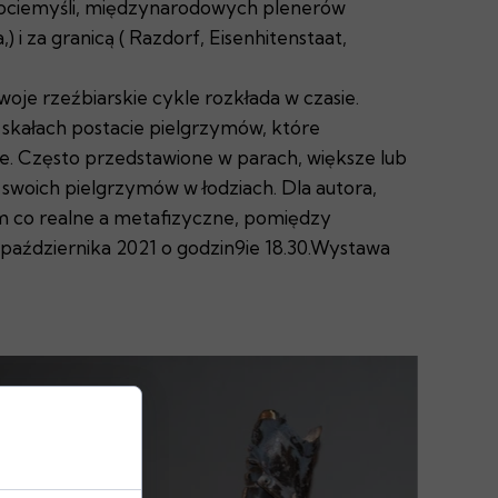
Chociemyśli, międzynarodowych plenerów
 i za granicą ( Razdorf, Eisenhitenstaat,
e rzeźbiarskie cykle rozkłada w czasie.
w skałach postacie pielgrzymów, które
e. Często przedstawione w parach, większe lub
 swoich pielgrzymów w łodziach. Dla autora,
ym co realne a metafizyczne, pomiędzy
 października 2021 o godzin9ie 18.30.Wystawa