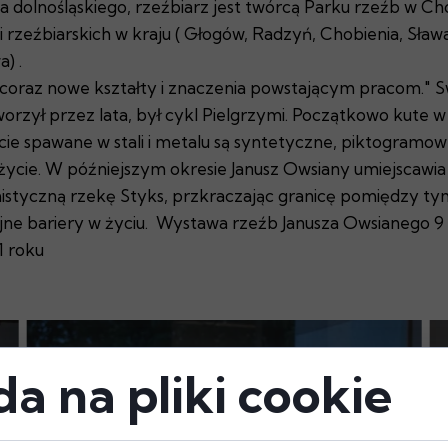
a dolnośląskiego, rzeźbiarz jest twórcą Parku rzeźb w 
 rzeźbiarskich w kraju ( Głogów, Radzyń, Chobienia, Sława,)
) .
az nowe kształty i znaczenia powstającym pracom." Swoj
tworzył przez lata, był cykl Pielgrzymi. Początkowo kute 
cie spawane w stali i metalu są syntetyczne, piktogramow
 życie. W późniejszym okresie Janusz Owsiany umiejscawia
 mistyczną rzekę Styks, przkraczając granicę pomiędzy t
lejne bariery w życiu. Wystawa rzeźb Janusza Owsianego 9
1 roku
a na pliki cookie