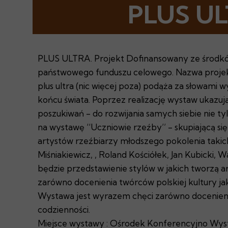
PLUS U
PLUS ULTRA. Projekt Dofinansowany ze środków
państwowego funduszu celowego. Nazwa projektu 
plus ultra (nic więcej poza) podąża za słowam
końcu świata. Poprzez realizację wystaw ukazuj
poszukiwań - do rozwijania samych siebie nie tyl
na wystawę ‘‘Uczniowie rzeźby’’ - skupiającą 
artystów rzeźbiarzy młodszego pokolenia takich 
Miśniakiewicz, , Roland Kościółek, Jan Kubicki
będzie przedstawienie stylów w jakich tworzą ar
zarówno docenienia twórców polskiej kultury j
Wystawa jest wyrazem chęci zarówno docenienia
codzienności.
Miejsce wystawy : Ośrodek Konferencyjno Wyst