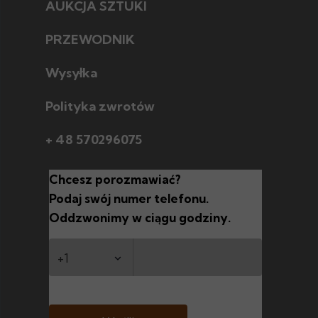
AUKCJA SZTUKI
Jak licytować
Jak wybrać
PRZEWODNIK
Poznaj style w sztuce
Jak sprzedać
Poznaj techniki
Wysyłka
Polityka zwrotów
+ 48 570296075
Chcesz porozmawiać?
Podaj swój numer telefonu.
Oddzwonimy w ciągu godziny.