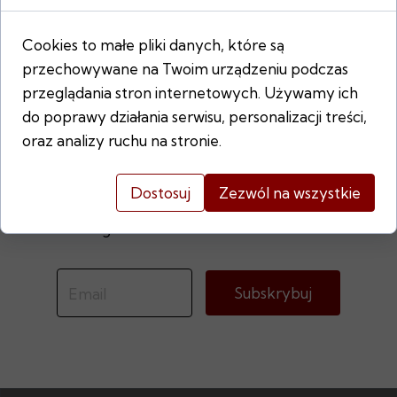
wiadomości prosto
Cookies to małe pliki danych, które są
do swojej skrzynki
przechowywane na Twoim urządzeniu podczas
przeglądania stron internetowych. Używamy ich
O najnowszych i nadchodzących
do poprawy działania serwisu, personalizacji treści,
Aukcjach Sztuki.
oraz analizy ruchu na stronie.
O nadchodzących Wystawach i
wydarzeniach.
Dostosuj
Zezwól na wszystkie
O najnowszych Pracach w naszych
Katalogach.
Subskrybuj