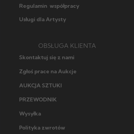
Regulamin współpracy
Usługi dla Artysty
OBSŁUGA KLIENTA
Skontaktuj się z nami
Zgłoś prace na Aukcje
AUKCJA SZTUKI
Jak licytować
Jak wybrać
PRZEWODNIK
Poznaj style w sztuce
Jak sprzedać
Poznaj techniki
Wysyłka
Polityka zwrotów