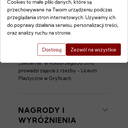
Warszawskiego.1997-2008 –
Cookies to małe pliki danych, które są
Wydział Wzornictwa w Koszalinie -
przechowywane na Twoim urządzeniu podczas
własna pracownia rzeźbyOd 2000
przeglądania stron internetowych. Używamy ich
roku członek „Grupy
do poprawy działania serwisu, personalizacji treści,
Kołobrzeg”Od 2003 roku członek
oraz analizy ruchu na stronie.
Stowarzyszenia Artystów „Grupa
Kołobrzeg”Obecnie Prezes
Dostosuj
Zezwól na wszystkie
Stowarzyszenia Bałtyckiego
„Sieciarnia” w KołobrzeguOd 2016
prowadzi zajęcia z rzeźby - Liceum
Plastyczne w Gryficach.
NAGRODY I
WYRÓŻNIENIA