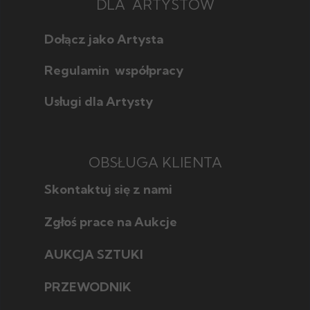
DLA ARTYSTÓW
Dołącz jako Artysta
Regulamin współpracy
Usługi dla Artysty
OBSŁUGA KLIENTA
Skontaktuj się z nami
Zgłoś prace na Aukcje
AUKCJA SZTUKI
Jak licytować
Jak wybrać
PRZEWODNIK
Poznaj style w sztuce
Jak sprzedać
Poznaj techniki