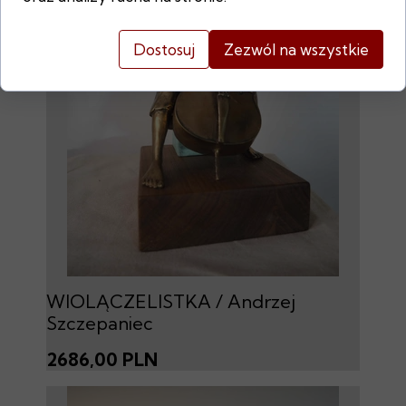
Dostosuj
Zezwól na wszystkie
WIOLĄCZELISTKA / Andrzej
Szczepaniec
2686,00 PLN