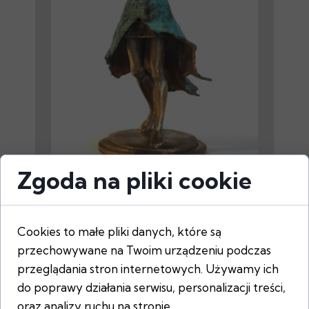
Zgoda na pliki cookie
SKRZYPACZKA / Andrzej
Szczepaniec
2686,00 PLN
Cookies to małe pliki danych, które są
przechowywane na Twoim urządzeniu podczas
przeglądania stron internetowych. Używamy ich
do poprawy działania serwisu, personalizacji treści,
oraz analizy ruchu na stronie.