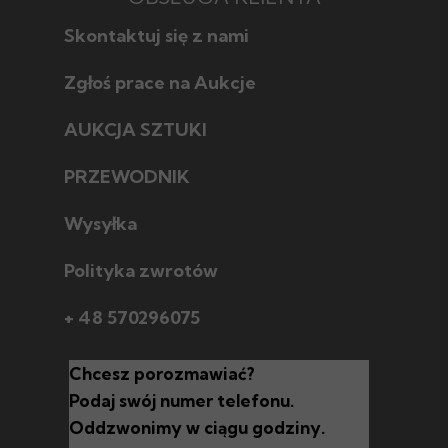
Skontaktuj się z nami
Zgłoś prace na Aukcje
AUKCJA SZTUKI
Jak licytować
Jak wybrać
PRZEWODNIK
Poznaj style w sztuce
Jak sprzedać
Poznaj techniki
Wysyłka
Polityka zwrotów
+ 48 570296075
Chcesz porozmawiać?
Podaj swój numer telefonu.
Oddzwonimy w ciągu godziny.